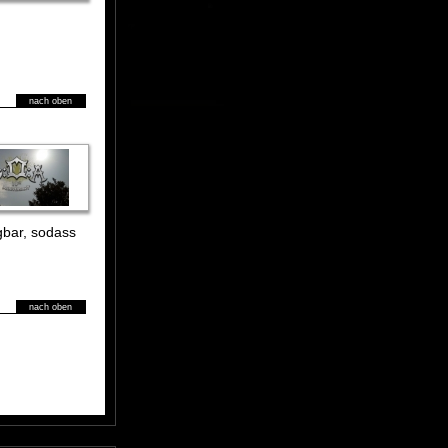
nach oben
gbar, sodass
nach oben