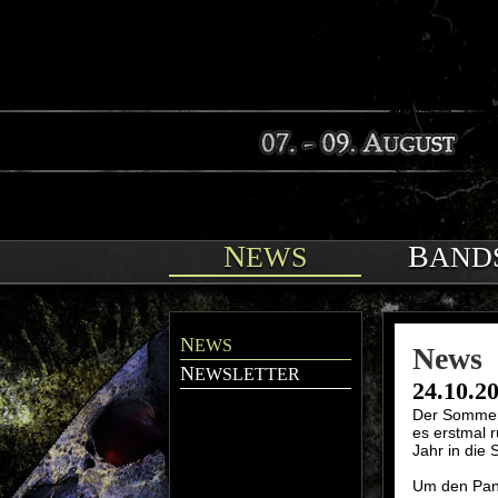
NEWS
BAND
NEWS
News
NEWSLETTER
24.10.2
Der Sommer 
es erstmal 
Jahr in die 
Um den Pani