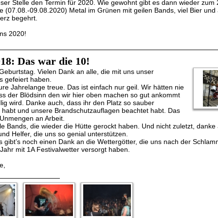
ieser Stelle den Termin für 2020. Wie gewohnt gibt es dann wieder zum 
(07.08.-09.08.2020) Metal im Grünen mit geilen Bands, viel Bier und 
erz begehrt.
ns 2020!
018: Das war die 10!
Geburtstag. Vielen Dank an alle, die mit uns unser
s gefeiert haben.
re Jahrelange treue. Das ist einfach nur geil. Wir hätten nie
ss der Blödsinn den wir hier oben machen so gut ankommt
lig wird. Danke auch, dass ihr den Platz so sauber
n habt und unsere Brandschutzauflagen beachtet habt. Das
 Unmengen an Arbeit.
e Bands, die wieder die Hütte gerockt haben. Und nicht zuletzt, danke 
d Helfer, die uns so genial unterstützen.
 gibt’s noch einen Dank an die Wettergötter, die uns nach der Schlam
Jahr mit 1A Festivalwetter versorgt haben.
e,