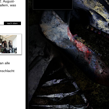
2. August-
allem, was
nach oben
an alle
mschlacht