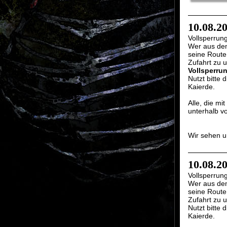
10.08.2
Vollsperrun
Wer aus dem
seine Route
Zufahrt zu u
Vollsperru
Nutzt bitte
Kaierde.
Alle, die m
unterhalb v
Wir sehen u
10.08.2
Vollsperrun
Wer aus dem
seine Route
Zufahrt zu u
Nutzt bitte
Kaierde.