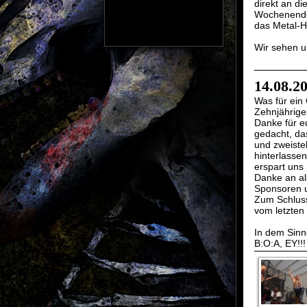
direkt an d
Wochenende 
das Metal-H
Wir sehen u
14.08.2
Was für ein 
Zehnjährige
Danke für eu
gedacht, da
und zweistel
hinterlasse
erspart uns
Danke an all
Sponsoren un
Zum Schluss
vom letzten 
In dem Sinn
B:O:A, EY!!!