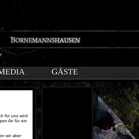
MEDIA
GÄSTE
h für uns wird
n Air für ein
en wir aber