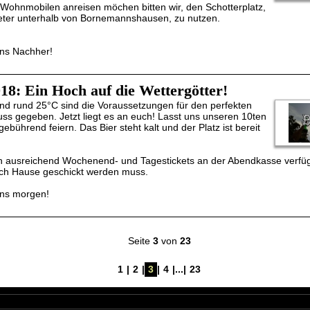
t Wohnmobilen anreisen möchen bitten wir, den Schotterplatz,
ter unterhalb von Bornemannshausen, zu nutzen.
ns Nachher!
018: Ein Hoch auf die Wettergötter!
nd rund 25°C sind die Voraussetzungen für den perfekten
uss gegeben. Jetzt liegt es an euch! Lasst uns unseren 10ten
ebührend feiern. Das Bier steht kalt und der Platz ist bereit
h ausreichend Wochenend- und Tagestickets an der Abendkasse verfü
ch Hause geschickt werden muss.
uns morgen!
Seite
3
von
23
1
|
2
|
3
|
4
|
...
|
23